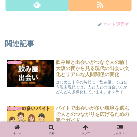
サイト運営者
関連記事
飲み屋と出会いがつなぐ人の輪｜
出会い
大阪の夜から見る現代の出会い文
化とリアルな人間関係の変化
はじめに｜今の時代に「飲み屋」で出会
う理由現代では、人と人との出会い方が
どんどん多様化しています。オンライン
やオフライン、イベントや趣味活動な
ど、さまざまな出会いの形が生まれてい
ます。その中でも「飲み屋」という空間
バイトで出会いが多い環境を選ん
出会い
は、偶然の出会いや自然な会...
で人とのつながりを広げるための
完全ガイド
アルバイトはお金を稼ぐためだけのもの
ではなく、人と出会い、関係を深める場
ホーム
検索
トップ
サイドバー