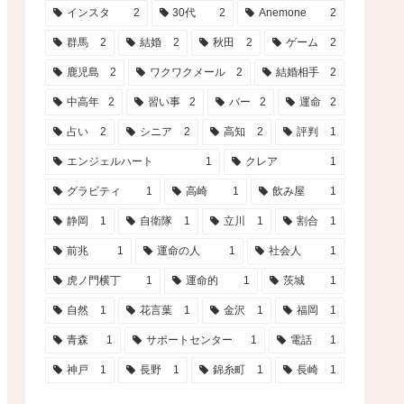
インスタ
2
30代
2
Anemone
2
群馬
2
結婚
2
秋田
2
ゲーム
2
鹿児島
2
ワクワクメール
2
結婚相手
2
中高年
2
習い事
2
バー
2
運命
2
占い
2
シニア
2
高知
2
評判
1
エンジェルハート
1
クレア
1
グラビティ
1
高崎
1
飲み屋
1
静岡
1
自衛隊
1
立川
1
割合
1
前兆
1
運命の人
1
社会人
1
虎ノ門横丁
1
運命的
1
茨城
1
自然
1
花言葉
1
金沢
1
福岡
1
青森
1
サポートセンター
1
電話
1
神戸
1
長野
1
錦糸町
1
長崎
1