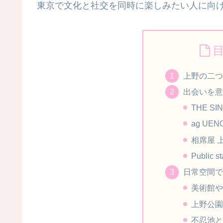
東京で文化と社交を同時に楽しみたい人に向
上野の二つ
出会いを意
THE SI
ag U
相席屋 
Public 
日常空間で
美術館や
上野公園
不忍池と