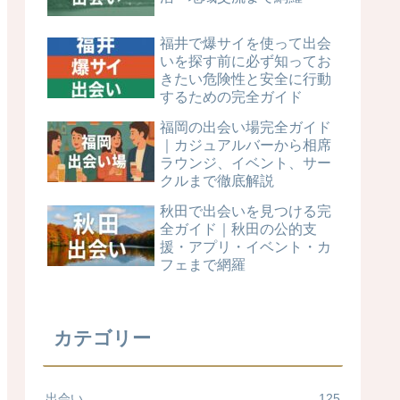
福井で爆サイを使って出会
いを探す前に必ず知ってお
きたい危険性と安全に行動
するための完全ガイド
福岡の出会い場完全ガイド
｜カジュアルバーから相席
ラウンジ、イベント、サー
クルまで徹底解説
秋田で出会いを見つける完
全ガイド｜秋田の公的支
援・アプリ・イベント・カ
フェまで網羅
カテゴリー
出会い
125